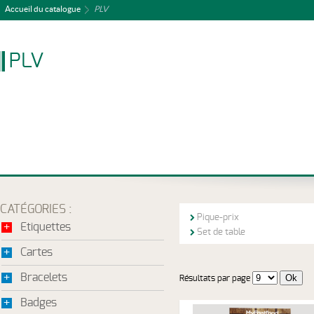
Accueil du catalogue
PLV
PLV
CATÉGORIES :
Pique-prix
+
Etiquettes
Set de table
+
Cartes
+
Bracelets
Résultats par page
+
Badges