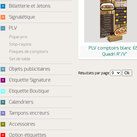
+
Billetterie et Jetons
+
Signalétique
-
PLV
Pique-prix
Stop-rayons
PLV comptoirs blanc 6
Plaques de comptoirs
Quadri R°/V°
Set de table
+
Objets publicitaires
Résultats par page
+
Etiquette Signature
+
Etiquette Boutique
+
Calendriers
+
Tampons encreurs
+
Accessoires
+
Option étiquettes