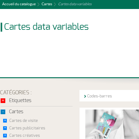
Accueil du catalogue
Cartes
Cartes data variables
Cartes data variables
CATÉGORIES :
Codes-barres
+
Etiquettes
-
Cartes
+
Cartes de visite
+
Cartes publicitaires
+
Cartes créatives