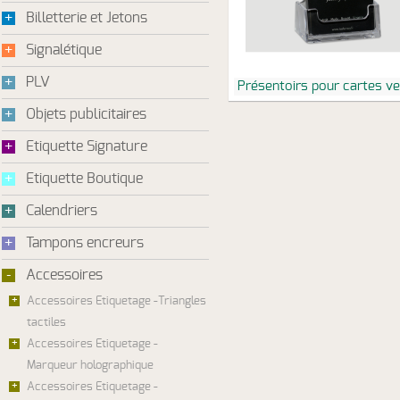
+
Billetterie et Jetons
+
Signalétique
+
PLV
Présentoirs pour cartes ve
+
Objets publicitaires
+
Etiquette Signature
+
Etiquette Boutique
+
Calendriers
+
Tampons encreurs
-
Accessoires
+
Accessoires Etiquetage -Triangles
tactiles
+
Accessoires Etiquetage -
Marqueur holographique
+
Accessoires Etiquetage -